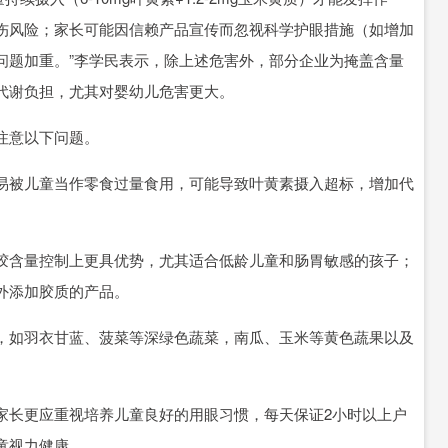
伤风险；家长可能因信赖产品宣传而忽视科学护眼措施（如增加
问题加重。”李学民表示，除上述危害外，部分企业为掩盖含量
代谢负担，尤其对婴幼儿危害更大。
注意以下问题。
被儿童当作零食过量食用，可能导致叶黄素摄入超标，增加代
。
含量控制上更具优势，尤其适合低龄儿童和肠胃敏感的孩子；
外添加胶质的产品。
如羽衣甘蓝、菠菜等深绿色蔬菜，南瓜、玉米等黄色蔬果以及
。
长更应重视培养儿童良好的用眼习惯，每天保证2小时以上户
童视力健康。