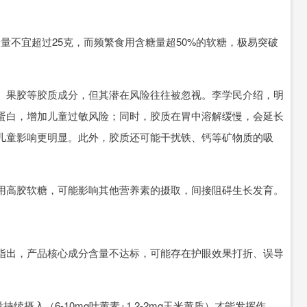
不宜超过25克，而频繁食用含糖量超50%的软糖，极易突破
果胶等胶质成分，但其潜在风险往往被忽视。李学民介绍，明
蛋白，增加儿童过敏风险；同时，胶质在胃中溶解缓慢，会延长
儿童影响更明显。此外，胶质还可能干扰铁、钙等矿物质的吸
高胶软糖，可能影响其他营养素的摄取，间接阻碍生长发育。
出，产品核心成分含量不达标，可能存在护眼效果打折、误导
摄入（6-10mg叶黄素+1.2-2mg玉米黄质）才能发挥作