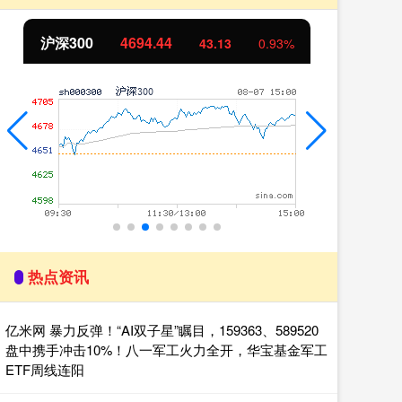
北证50
1134.24
创
11.37
1.01%
热点资讯
亿米网 暴力反弹！“AI双子星”瞩目，159363、589520
盘中携手冲击10%！八一军工火力全开，华宝基金军工
ETF周线连阳