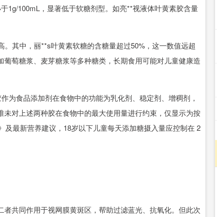
1g/100mL，显著低于软糖剂型。如亮**视液体叶黄素胶含量
其中，丽**s叶黄素软糖的含糖量超过50%，这一数值远超
加葡萄糖浆、麦芽糖浆等多种糖类，长期食用可能对儿童健康造
，果胶作为食品添加剂在食物中的功能为乳化剂、稳定剂、增稠剂，
准未对上述两种胶在食物中的最大使用量进行约束，仅显示为按
》及最新营养建议，18岁以下儿童每天添加糖摄入量应控制在 2
者共同作用于视网膜黄斑区，帮助过滤蓝光、抗氧化。但此次