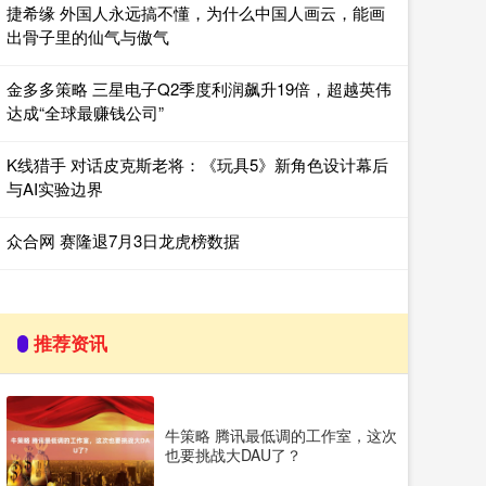
捷希缘 外国人永远搞不懂，为什么中国人画云，能画
出骨子里的仙气与傲气
金多多策略 三星电子Q2季度利润飙升19倍，超越英伟
达成“全球最赚钱公司”
K线猎手 对话皮克斯老将：《玩具5》新角色设计幕后
与AI实验边界
众合网 赛隆退7月3日龙虎榜数据
推荐资讯
牛策略 腾讯最低调的工作室，这次
也要挑战大DAU了？