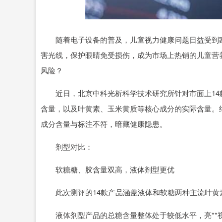
深证成指
14311.01
.68
1.02%
200.89
1
随着电子设备的普及，儿童视力健康问题日益受到家
害光线，保护眼睛免受损伤，成为市场上热销的儿童营
风险？
近日，北京中科光析科学技术研究所针对市面上14
含量，以及叶黄素、玉米黄质等核心成分的实际含量。
成分含量与标注不符，暗藏健康隐患。
剂型对比：
软糖糖、胶含量双高，液体剂型更优
此次测评的14款产品涵盖液体和软糖两种主流叶黄
液体剂型产品的总糖含量整体处于较低水平，亮**视液