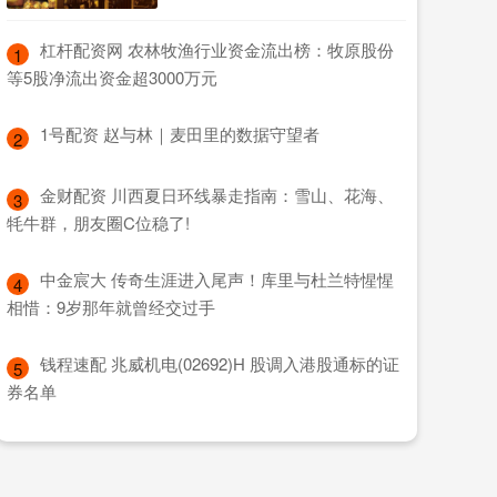
​杠杆配资网 农林牧渔行业资金流出榜：牧原股份
1
等5股净流出资金超3000万元
​1号配资 赵与林｜麦田里的数据守望者
2
​金财配资 川西夏日环线暴走指南：雪山、花海、
3
牦牛群，朋友圈C位稳了!
​中金宸大 传奇生涯进入尾声！库里与杜兰特惺惺
4
相惜：9岁那年就曾经交过手
​钱程速配 兆威机电(02692)H 股调入港股通标的证
5
券名单