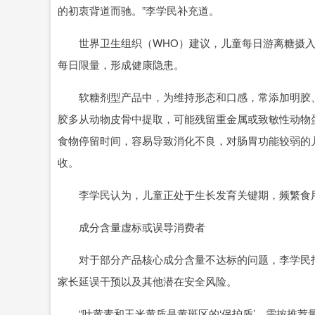
的初衷背道而驰。”李学民补充道。
世界卫生组织（WHO）建议，儿童每日游离糖摄入量
每日限量，形成健康隐患。
软糖剂型产品中，为维持形态和口感，常添加明胶、
胶多从动物皮骨中提取，可能残留重金属或致敏性动物
食物停留时间，容易导致消化不良，对肠胃功能较弱的
收。
李学民认为，儿童正处于生长发育关键期，频繁食用
成分含量虚标或误导消费者
对于部分产品核心成分含量不达标的问题，李学民指
家长延误干预以及其他潜在安全风险。
“叶黄素和玉米黄质是黄斑区的‘保护盾’，需按推荐量持续