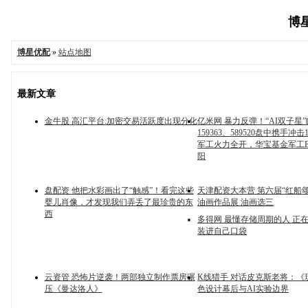
博星
博星优配
»
站点地图
最新文章
金牛股 高汇平台:加密交易活跃度出现分化
亿米网 暴力反弹！“AI双子星
159363、589520盘中携手冲
军工火力全开，华宝基金军工E
阳
盘配资 他把水彩画出了“触感”！看完这些
天津配资大本营 第六届“红船
婴儿肖像，才发现我们弄丢了最珍贵的东
油画作品展 油画选三
西
多得网 最懂存储周期的人 正在
装进自己口袋
云资管 恐怖片逆袭！两部独立制作票房碾
K线猎手 对话皮克斯老将：《
压《曼达洛人》
色设计幕后与AI实验边界