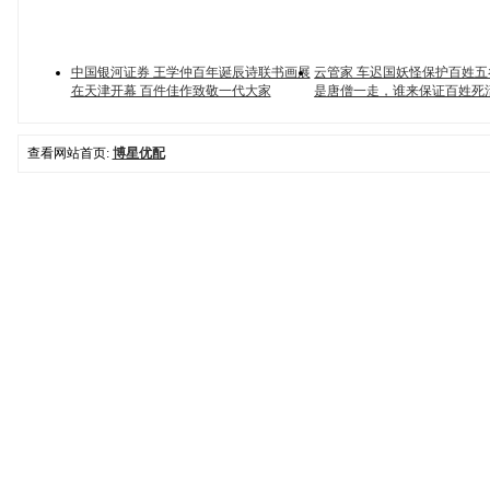
中国银河证券 王学仲百年诞辰诗联书画展
云管家 车迟国妖怪保护百姓
在天津开幕 百件佳作致敬一代大家
是唐僧一走，谁来保证百姓死
查看网站首页:
博星优配