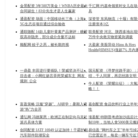
金景配资 3年500万美金！WNBA历史最大
千汇网 约基奇领奖时女儿在
合同诞生！83分先生才是人生赢家
具
通盈配资 场面｜中国移动长三角（上海）
深资管 东风物流（十堰）有
5G生态谷项目通过综合验收
注册资本1亿
通联随配 14款儿童叶黄素产品测评：糖胶
联美配资 河北、陕西多地出现
双高存隐患，部分成分含量不达标
万件中央救灾物资紧急调拨
顺配网 蚊子之恶，被长期忽视
大盈家 美股异动 Hims & Hers
Health(HIMSUS)涨超7% 月内
一鼎盈 丰田逆行要插队！荣威坚决不让，
国元配资 《寻梦丝路手游》
目击者：小网红扬言弄死荣威车主_网友_
绍，千人同屏，再启丝路文明
规则_公众
牛人配资 《荣耀出征》：大
略！！
富盈策略 汉服“穿越”、AI研学：暑期入境
嘉创配资 食品饮料行业上半
游“热”力全开
性
通弘网 冯德莱恩：欧洲正在制定向乌克兰
涨盈配 特朗普考虑加沙战后
派兵具体方案
制10年，当地人拿5000美元搬
创同配资 IATF 16949 认证加持！干霸护航
易信盈 “网约车之王”半年亏掉
汽车部件防潮安全
已空置近半，每卖一辆车亏近70