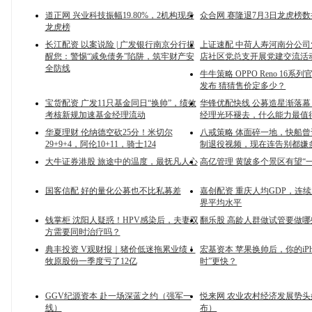
道正网 兴业科技振幅19.80%，2机构现身
众合网 赛隆退7月3日龙虎榜数
龙虎榜
长江配资 以案说险 | 广发银行南京分行提
上证速配 中荷人寿河南分公
醒您：警惕“减免债务”陷阱，筑牢财产安
店社区党总支开展党建交流活
全防线
牛牛策略 OPPO Reno 16系列
发布 猜猜售价定多少？
宝货配资 广发11只基金同日“换帅”，绩效
华锋优配快线 公募造星渐落
考核新规加速基金经理流动
经理光环褪去，什么能力最值
华夏理财 伦纳德空砍25分！米切尔
八戒策略 体面碎一地，快船
29+9+4，阿伦10+11，骑士124
制退役视频，现在连告别都嫌
大牛证券港股 旅途中的温度，最抚凡人心
高亿管理 黄陂多个景区有望“
国客信配 好的量化公募也不比私募差
嘉创配资 重庆人均GDP，连
界平均水平
钱掌柜 沈阳人疑惑！HPV感染后，夫妻双
翻乐股 高龄人群做试管要做哪
方需要同时治疗吗？
典丰投资 V观财报｜猪价低迷拖累业绩！
宏基资本 苹果换帅后，你的iPh
牧原股份一季度亏了12亿
时”更快？
GGV纪源资本 赴一场深蓝之约（强军一
悦来网 农业农村经济发展势
线）
布）