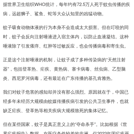
据世界卫生组织WHO统计，每年约有72.5万人死于蚊虫传播的疾
病，远超狮子、鲨鱼、蛇等大众认知里的凶猛动物。
蚊子吸食动物体液的行为本身不会造成太大损害。但在叮咬的同
时，蚊子会反向注射唾液进入宿主体内，以防止血液凝结。这种
唾液除了引发瘙痒、红肿等过敏反应，也会传播病毒和寄生虫。
正是这个注射唾液的机制，让蚊子成了多种传染病的“天然注射
器”，包括登革热、疟疾、黄热病、寨卡病毒、丝虫病、乙型脑
炎、西尼罗河病毒，还有最近在广东传播的基孔肯雅热。
我们对蚊子危害的感知却并没有那么强烈。原因就在于，中国已
经多年未经历大规模由蚊媒传播疾病引发的公共卫生事件，也就
缺乏疟疾、登革热等相关疾病大规模致死的集体记忆。
但在某些国家，蚊子是真正意义上的“夺命杀手”。比如根据《世
界疟疾报告》数据，在医疗条件较差的非洲，仅2022年因疟疾死