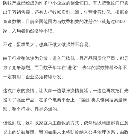
防蚊产业已经成为许多中小企业的创业切口。有人把驱蚊门帘卖
出千万销售额，还有人把蚊帐卖到非洲，年营业额过亿。根据企
查查数据，目前全国范围内与蚊香相关的注册企业就超过6400
家，入局者仍然络绎不绝。
不过，蛋糕虽大，想真正做大做强并不容易。
由于行业整体较为分散，进入门槛低，且产品同质化严重，都导
致了竞争激烈。而且蚊子年年在“进化”，去年的驱蚊神器今年不
一定有用，企业必须持续研发。
这次广东的疫情，让大家一边紧张疫情蔓延，一边也再次把目光
投向了驱蚊产品。在多个电商平台上，“驱蚊”类关键词搜索量暴
涨，整个行业扩容是必然的。
但说到底，这种以家庭为主自救的方式，依然难以构建起真正意
义上的防御屏障。我国如果未来将防蚊纳入公共治理体系，由政