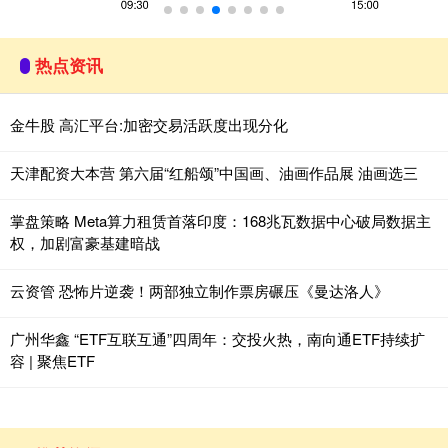
热点资讯
金牛股 高汇平台:加密交易活跃度出现分化
天津配资大本营 第六届“红船颂”中国画、油画作品展 油画选三
掌盘策略 Meta算力租赁首落印度：168兆瓦数据中心破局数据主
权，加剧富豪基建暗战
云资管 恐怖片逆袭！两部独立制作票房碾压《曼达洛人》
广州华鑫 “ETF互联互通”四周年：交投火热，南向通ETF持续扩
容 | 聚焦ETF