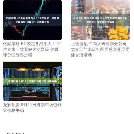
亿融策略 KD淡定备战湖人！12
上证速配 中荷人寿河南分公司
位专家一致看好火箭晋级 休媒
党支部与南店社区党总支开展党
评分证阵容之强
建交流活动
龙辉配资 8月11日济南市场镀锌
管价格平稳