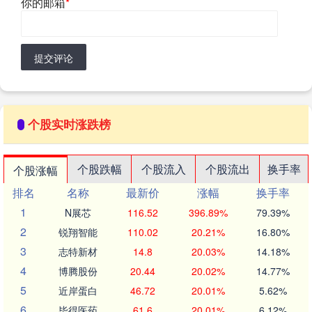
你的邮箱
*
提交评论
个股实时涨跌榜
个股跌幅
个股流入
个股流出
换手率
个股涨幅
排名
名称
最新价
涨幅
换手率
1
N展芯
116.52
396.89%
79.39%
2
锐翔智能
110.02
20.21%
16.80%
3
志特新材
14.8
20.03%
14.18%
4
博腾股份
20.44
20.02%
14.77%
5
近岸蛋白
46.72
20.01%
5.62%
6
毕得医药
61.6
20.01%
6.12%