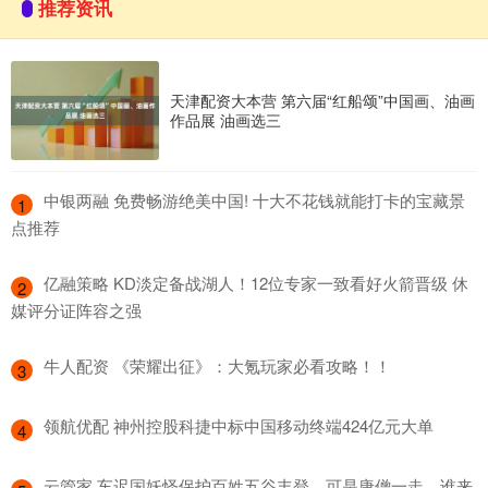
推荐资讯
天津配资大本营 第六届“红船颂”中国画、油画
作品展 油画选三
​中银两融 免费畅游绝美中国! 十大不花钱就能打卡的宝藏景
1
点推荐
​亿融策略 KD淡定备战湖人！12位专家一致看好火箭晋级 休
2
媒评分证阵容之强
​牛人配资 《荣耀出征》：大氪玩家必看攻略！！
3
​领航优配 神州控股科捷中标中国移动终端424亿元大单
4
​云管家 车迟国妖怪保护百姓五谷丰登，可是唐僧一走，谁来