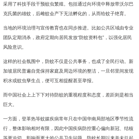
采用了科技手段干预蚊虫繁殖。包括通过向环境中释放带沃尔巴
克氏菌的雄蚊，后雌蚊会产下无法孵化的，从而给蚊子绝育。
当地的环境治理与宣传教育也在同步推进。比如公共区域由专业
团队定期消杀，政府定期向居民发放“防蚊资料包”，以强化居民
风险意识。
这样的社会氛围中，防蚊不仅是公共事务，也成了全民行动。新
加坡居民普遍自觉保持家庭及周边环境的整洁，一旦邻里间发现
积水或蚊虫孳生点，便可互相提醒甚至举报。
而中国社会上上下下对待防蚊的重视程度和态度，差距则是相当
巨大。
一方面，登革热等蚊媒疾病常年只在中国华南局部地区季节性流
行，整体影响相对有限，因此中国疾病防控重心偏向新冠、结核
等更迫切、影响面更大的公共卫生问题，防蚊长期以来并未引起