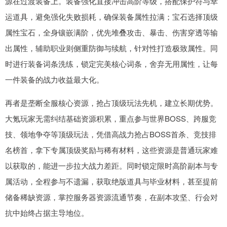
源在过渡装备上。装备强化直接冲击高阶等级，搭配保护符与幸
运道具，避免强化失败损耗，确保装备属性拉满；宝石选择顶级
属性宝石，全身镶嵌满阶，优先堆叠攻击、暴击、伤害穿透等输
出属性，辅助职业则侧重防御与续航，针对性打造极致属性。同
时进行装备词条洗练，锁定完美核心词条，舍弃无用属性，让每
一件装备的战力收益最大化。
再者是垄断全服核心资源，抢占顶级玩法先机，建立长期优势。
大氪玩家无需纠结基础资源积累，重点参与世界BOSS、跨服竞
技、领地争夺等顶级玩法，凭借高战力抢占BOSS首杀、竞技排
名榜首，拿下专属顶级奖励与稀有材料，这些资源是普通玩家难
以获取的，能进一步拉大战力差距。同时锁定限时高阶副本与专
属活动，全程参与不遗漏，获取绝版道具与毕业材料，甚至提前
储备稀缺资源，掌控服务器资源流通节奏，在副本攻坚、行会对
抗中始终占据主导地位。