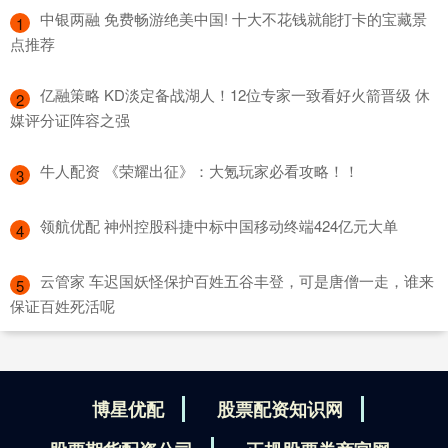
​中银两融 免费畅游绝美中国! 十大不花钱就能打卡的宝藏景
1
点推荐
​亿融策略 KD淡定备战湖人！12位专家一致看好火箭晋级 休
2
媒评分证阵容之强
​牛人配资 《荣耀出征》：大氪玩家必看攻略！！
3
​领航优配 神州控股科捷中标中国移动终端424亿元大单
4
​云管家 车迟国妖怪保护百姓五谷丰登，可是唐僧一走，谁来
5
保证百姓死活呢
博星优配
股票配资知识网