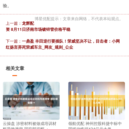
验。
博星优配提示：文章来自网络，不代表本站观点。
上一篇：
龙辉配
资 8月11日济南市场镀锌管价格平稳
下一篇：
一鼎盈 丰田逆行要插队！荣威坚决不让，目击者：小网
红扬言弄死荣威车主_网友_规则_公众
相关文章
云操盘 涉密材料被做成培训材
领航优配 神州控股科捷中标中
料导致泄密 国安部提醒→
国移动终端424亿元大单