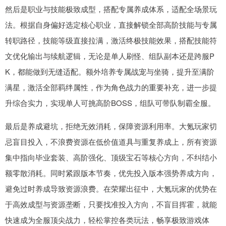
然后是职业与技能极致成型，搭配专属养成体系，适配全场景玩
法。根据自身偏好选定核心职业，直接解锁全部高阶技能与专属
转职路径，技能等级直接拉满，激活终极技能效果，搭配技能符
文优化输出与续航逻辑，无论是单人刷怪、组队副本还是跨服P
K，都能做到无缝适配。额外培养专属战宠与坐骑，提升至满阶
满星，激活全部羁绊属性，作为角色战力的重要补充，进一步提
升综合实力，实现单人可挑高阶BOSS，组队可带队制霸全服。
最后是养成避坑，拒绝无效消耗，保障资源利用率。大氪玩家切
忌盲目投入，不浪费资源在低价值道具与重复养成上，所有资源
集中指向毕业套装、高阶强化、顶级宝石等核心方向，不纠结小
额零散消耗。同时紧跟版本节奏，优先投入版本强势养成方向，
避免过时养成导致资源浪费。在荣耀出征中，大氪玩家的优势在
于高效成型与资源垄断，只要找准投入方向，不盲目挥霍，就能
快速成为全服顶尖战力，轻松掌控各类玩法，畅享极致游戏体