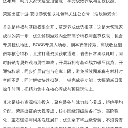
法布局，助力大家快速登顶全服，享受极致养成与竞技快感。
荣耀出征手游-获取游戏领取礼包码关注公众号（浩辰游戏盒）
首先是特权与基础权限全开，奠定养成优势根基，这是大氪玩家
成型的第一步。优先解锁游戏内全部高阶特权与至尊权限，包含
专属挂机地图、BOSS专属入场券、副本双倍掉落、离线收益翻
倍等核心特权，直接打通资源获取通道，省去日常刷取耗时，同
时解锁专属外观与属性加成，开局就拥有基础战力碾压优势。开
通特权后，同步扩展背包与仓库上限，避免后续囤积稀有材料时
空间不足，同时解锁快速扫荡、一键完成等功能，大幅缩减日常
操作时间，把精力集中在核心养成与顶级玩法上。
其次是核心资源精准投入，聚焦装备与战力核心养成，拒绝平均
分配。荣耀出征的大氪养成，核心围绕顶级装备打造、高阶强
化、宝石镶嵌与词条洗练展开，优先拿下毕业级套装，不浪费资