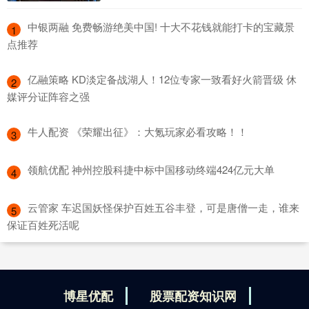
​中银两融 免费畅游绝美中国! 十大不花钱就能打卡的宝藏景
1
点推荐
​亿融策略 KD淡定备战湖人！12位专家一致看好火箭晋级 休
2
媒评分证阵容之强
​牛人配资 《荣耀出征》：大氪玩家必看攻略！！
3
​领航优配 神州控股科捷中标中国移动终端424亿元大单
4
​云管家 车迟国妖怪保护百姓五谷丰登，可是唐僧一走，谁来
5
保证百姓死活呢
博星优配
股票配资知识网