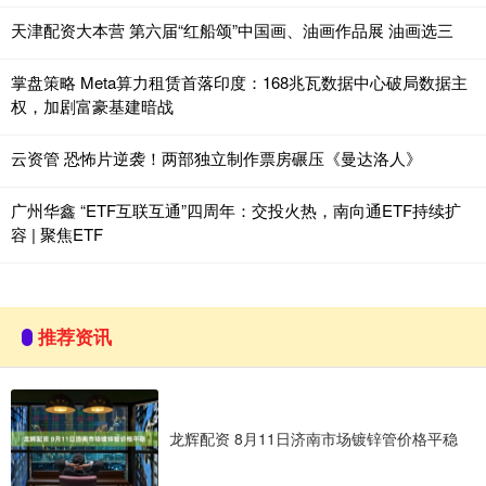
天津配资大本营 第六届“红船颂”中国画、油画作品展 油画选三
掌盘策略 Meta算力租赁首落印度：168兆瓦数据中心破局数据主
权，加剧富豪基建暗战
云资管 恐怖片逆袭！两部独立制作票房碾压《曼达洛人》
广州华鑫 “ETF互联互通”四周年：交投火热，南向通ETF持续扩
容 | 聚焦ETF
推荐资讯
龙辉配资 8月11日济南市场镀锌管价格平稳