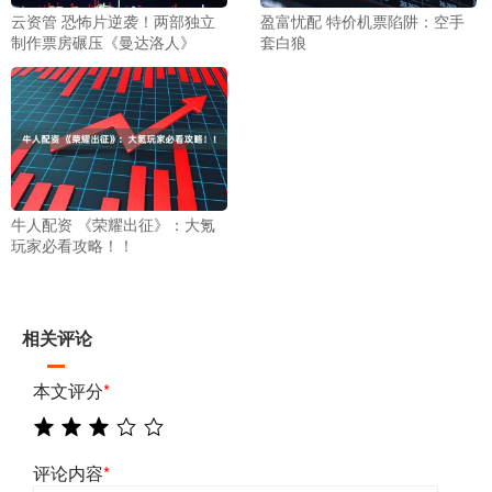
云资管 恐怖片逆袭！两部独立
盈富忧配 特价机票陷阱：空手
制作票房碾压《曼达洛人》
套白狼
牛人配资 《荣耀出征》：大氪
玩家必看攻略！！
相关评论
本文评分
*
评论内容
*