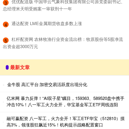
​优优配送版 中国华云气象科技集团有限公司原党委副书记、
3
总经理米天明受贿案一审获刑十一年
​通达配资 LME金属期货收盘多数上涨
4
​杠杆配资网 农林牧渔行业资金流出榜：牧原股份等5股净流
5
出资金超3000万元
最新文章
金牛股 高汇平台:加密交易活跃度出现分化
亿米网 暴力反弹！“AI双子星”瞩目，159363、589520盘中携手
冲击10%！八一军工火力全开，华宝基金军工ETF周线连阳
融可赢配资 八一军工，火力全开！军工ETF华宝（512810）摸
高3%，领涨股狂飙近15%！机构提示战略配置窗口