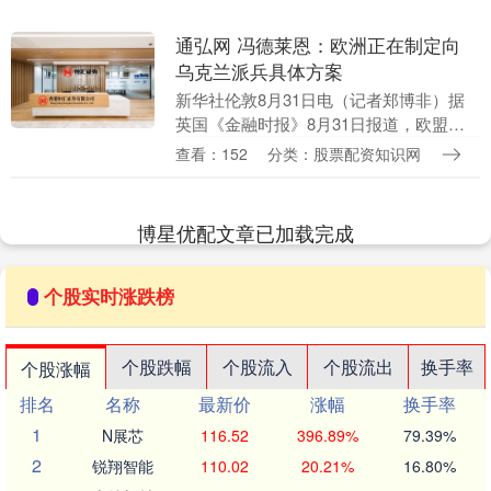
通弘网 冯德莱恩：欧洲正在制定向
乌克兰派兵具体方案
新华社伦敦8月31日电（记者郑博非）据
英国《金融时报》8月31日报道，欧盟委
员会主席冯德莱恩在接受该报采访时表
查看：152
分类：股票配资知识网
示，欧洲多国正在就俄乌冲突结束后向乌
克兰派遣部队制....
博星优配文章已加载完成
个股实时涨跌榜
个股跌幅
个股流入
个股流出
换手率
个股涨幅
排名
名称
最新价
涨幅
换手率
1
N展芯
116.52
396.89%
79.39%
2
锐翔智能
110.02
20.21%
16.80%